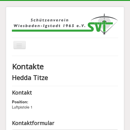
Navigation
an/aus
Home
Kontakte
Über Uns
Hedda Titze
Jugend
Disziplinen
Kontakt
Mannschaften
Position:
Luftpistole 1
Bilder
Kontakt
Kontaktformular
Links