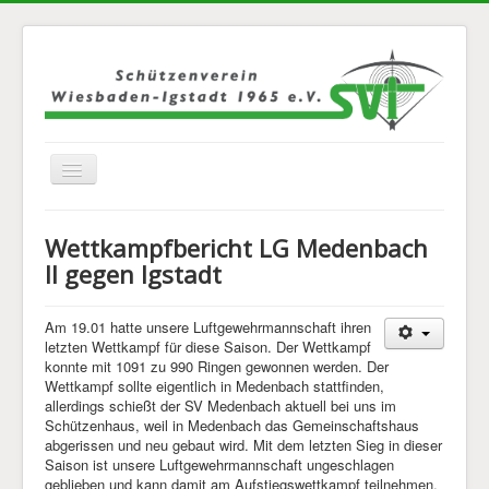
Navigation
an/aus
Home
Wettkampfbericht LG Medenbach
Über Uns
II gegen Igstadt
Jugend
Am 19.01 hatte unsere Luftgewehrmannschaft ihren
Disziplinen
letzten Wettkampf für diese Saison. Der Wettkampf
konnte mit 1091 zu 990 Ringen gewonnen werden. Der
Mannschaften
Wettkampf sollte eigentlich in Medenbach stattfinden,
allerdings schießt der SV Medenbach aktuell bei uns im
Bilder
Schützenhaus, weil in Medenbach das Gemeinschaftshaus
abgerissen und neu gebaut wird. Mit dem letzten Sieg in dieser
Kontakt
Saison ist unsere Luftgewehrmannschaft ungeschlagen
Links
geblieben und kann damit am Aufstiegswettkampf teilnehmen.